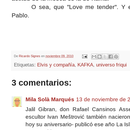
O sea, que "Love me tender". Y enh
Pablo.
De
Ricardo Signes
en
noviembre 09, 2010
Etiquetas:
Elvis y compañía
,
KAFKA
,
universo friqui
3 comentarios:
Mila Solà Marqués
13 de noviembre de 2
Jalil Gibran, don Rafael Cansinos Asse
escultor Ivan Meštrović también naciero
hoy su aniversario- publicó ese año La Is