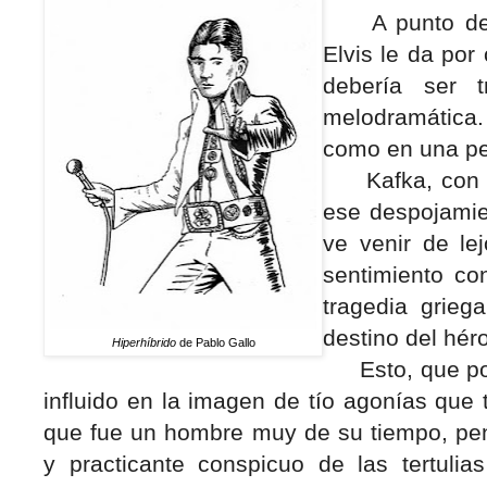
A punto de mo
Elvis le da por
debería ser t
melodramática
como en una pe
Kafka, con re
ese despojamie
ve venir de le
sentimiento co
tragedia grieg
destino del hér
Hiperhíbrido
de Pablo Gallo
Esto, que por 
influido en la imagen de tío agonías que 
que fue un hombre muy de su tiempo, pen
y practicante conspicuo de las tertulia