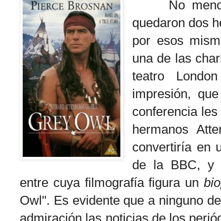
No menos a
quedaron dos h
por esos mismo
una de las charl
teatro London
impresión, que
conferencia les
hermanos Atte
convertiría en 
de la BBC, y R
entre cuya filmografía figura un
bi
Owl". Es evidente que a ninguno d
admiración las noticias de los perió