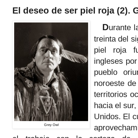
El deseo de ser piel roja (2).
D
urante l
treinta del 
piel roja 
ingleses por
pueblo ori
noroeste de
territorios 
hacia el sur
Unidos. El cu
Grey Owl
aprovechami